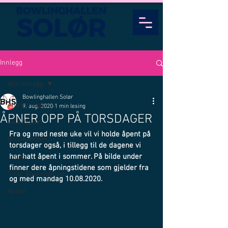
Innlegg
Alle innlegg
Bowlinghallen Solør
Alle innlegg
9. aug. 2020
1 min lesing
ÅPNER OPP PÅ TORSDAGER
Solørligaen
Fra og med neste uke vil vi holde åpent på 
Quiz Kampen
torsdager også, i tillegg til de dagene vi 
har hatt åpent i sommer. På bilde under 
Tilbud
finner dere åpningstidene som gjelder fra 
Solør Bowlingklubb
og med mandag 10.08.2020.
Nyhet