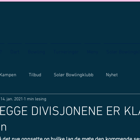
?
Dart
Bowling
Turneringer
Meny
Solør Bowlingk
 Kampen
Tilbud
Solør Bowlingklubb
Nyhet
14. jan. 2021
1 min lesing
EGGE DIVISJONENE ER KL
en
på det nye oppsette og hvilke lag de møte den kommende se