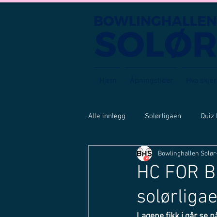
Hjem
Åpningstider
Hva skjer
Alle innlegg
Solørligaen
Quiz
Bowlinghallen Solør
HC FOR B
solørliga
Lagene fikk i går se 