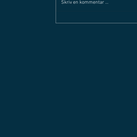
Skriv en kommentar …
SOLØRLIGAEN STARTER OPP
IGJEN - Mandag 29. august