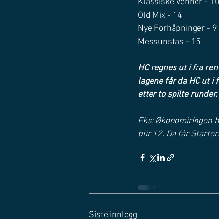
Klassiske Venner - 1
Old Mix - 14
Nye Forhåpninger - 9
Messunstas - 15
HC regnes ut i fra ren
lagene får da HC ut i 
etter to spilte runder. 
Eks: Økonomiringen har
blir 12. Da får Starter
Siste innlegg