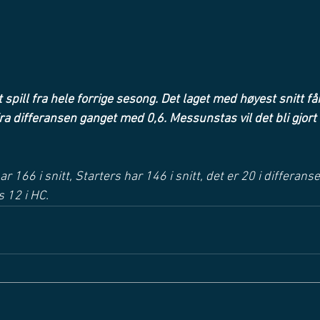
0
t spill fra hele forrige sesong. Det laget med høyest snitt få
fra differansen ganget med 0,6. Messunstas vil det bli gjort 
 166 i snitt, Starters har 146 i snitt, det er 20 i differans
s 12 i HC. 