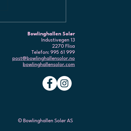
PNER OPP IGJEN
Bowlinghallen Solør
Industivegen 13
2270 Flisa
Telefon: 995 61 999
post@bowlinghallensolor.no
bowlinghallensolor.com
© Bowlinghallen Solør AS