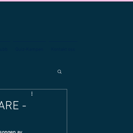
lubb
Quiz-Kampen
Kontakt oss
ARE -
songen av 