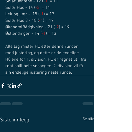
Solør Jentene - 12 (
-1
) = 11
Solør Hus - 14 (
-3
) = 11
Lek og Lær -  18 (
-1
) = 17
Solør Hus 3 - 18 (
-1
) = 17
ØkonomiRådgivning - 21 (
-2
) = 19
Østlendingen - 14 (
-1
) = 13
Alle lag mister HC etter denne runden 
med justering, og dette er de endelige 
HC'ene for 1. divisjon. HC er regnet ut i fra 
rent spill hele sesongen. 2. divisjon vil få 
sin endelige justering neste runde. 
Se alle
Siste innlegg