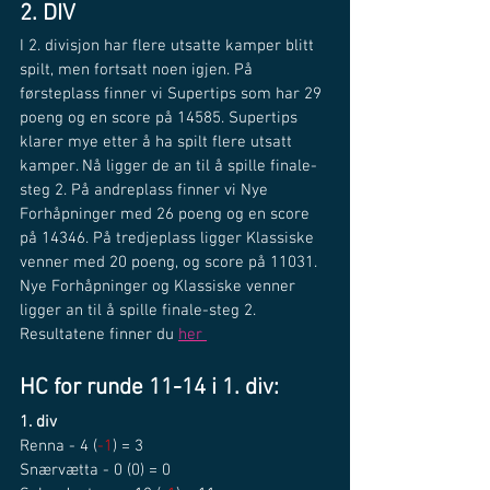
2. DIV
I 2. divisjon har flere utsatte kamper blitt 
spilt, men fortsatt noen igjen. På 
førsteplass finner vi Supertips som har 29 
poeng og en score på 14585. Supertips 
klarer mye etter å ha spilt flere utsatt 
kamper. Nå ligger de an til å spille finale-
steg 2. På andreplass finner vi Nye 
Forhåpninger med 26 poeng og en score 
på 14346. På tredjeplass ligger Klassiske 
venner med 20 poeng, og score på 11031. 
Nye Forhåpninger og Klassiske venner 
ligger an til å spille finale-steg 2.
Resultatene finner du 
her 
HC for runde 11-14 i 1. div:
1. div
Renna - 4 (
-1
) = 3
Snærvætta - 0 (0) = 0