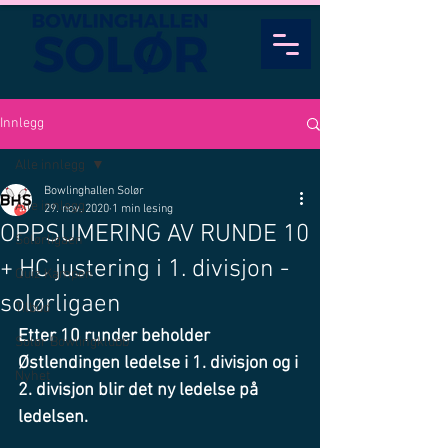
Innlegg
Alle innlegg
Bowlinghallen Solør
Alle innlegg
29. nov. 2020
1 min lesing
OPPSUMERING AV RUNDE 10
Solørligaen
+ HC justering i 1. divisjon -
Quiz Kampen
solørligaen
Tilbud
Etter 10 runder beholder 
Solør Bowlingklubb
Østlendingen ledelse i 1. divisjon og i 
Nyhet
2. divisjon blir det ny ledelse på 
ledelsen.