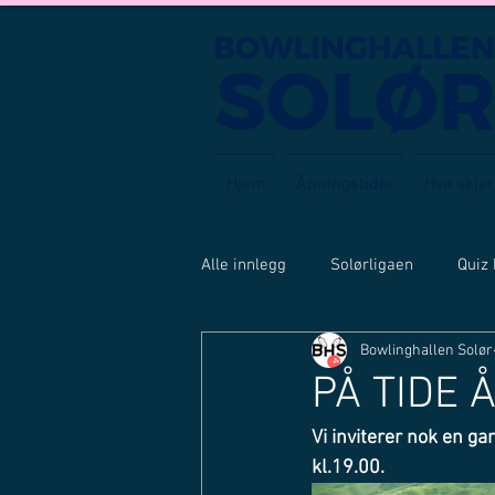
Hjem
Åpningstider
Hva skjer
Alle innlegg
Solørligaen
Quiz
Bowlinghallen Solør
PÅ TIDE
Vi inviterer nok en ga
kl.19.00.