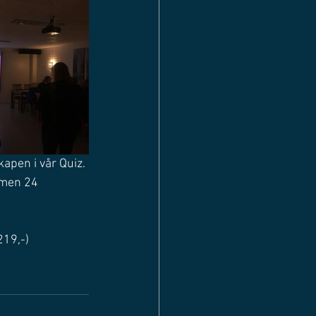
apen i vår Quiz. 
 men 24 
219,-) 