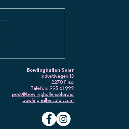
PNER OPP IGJEN
Bowlinghallen Solør
Industivegen 13
2270 Flisa
Telefon: 995 61 999
post@bowlinghallensolor.no
bowlinghallensolor.com