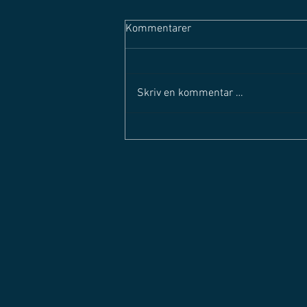
Kommentarer
Skriv en kommentar …
SOLØRLIGAEN STARTER OPP
IGJEN - Mandag 29. august