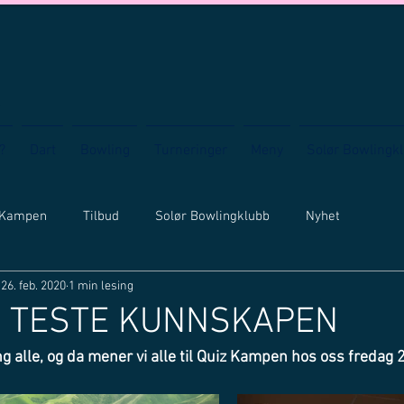
?
Dart
Bowling
Turneringer
Meny
Solør Bowlingk
 Kampen
Tilbud
Solør Bowlingklubb
Nyhet
26. feb. 2020
1 min lesing
 Å TESTE KUNNSKAPEN
ng alle, og da mener vi alle til Quiz Kampen hos oss fredag 