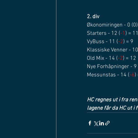
2. div
Økonomiringen - 0 (0)
Starters - 12 (
-1
) = 1
VyBuss - 11 (
-2
) = 9
Klassiske Venner - 10
Old Mix - 14 (
-2
) = 12
Nye Forhåpninger - 9 
Messunstas - 14 (
-6
)
HC regnes ut i fra ren
lagene får da HC ut i 