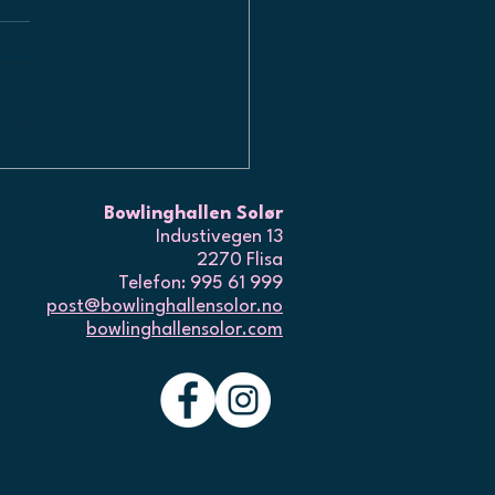
PNER OPP IGJEN
Bowlinghallen Solør
Industivegen 13
2270 Flisa
Telefon: 995 61 999
post@bowlinghallensolor.no
bowlinghallensolor.com