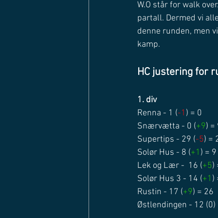
W.O står for walk over. 
partall. Dermed vi all
denne runden, men vil
kamp. 
HC justering for r
1. div
Renna - 1 (
-1
) = 0
Snærvætta - 0 (
+9
) =
Supertips - 29 (
-5
) = 
Solør Hus - 8 (
+1
) = 9
Lek og Lær -  16 (
+5
)
Solør Hus 3 - 14 (
+1
)
Rustin - 17 (
+9
) = 26
Østlendingen - 12 (0)