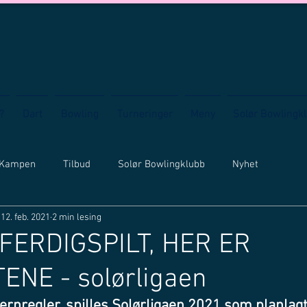
?
Dart
Bowling
Turneringer
Meny
Solør Bowlingk
 Kampen
Tilbud
Solør Bowlingklubb
Nyhet
12. feb. 2021
2 min lesing
FERDIGSPILT, HER ER
ENE - solørligaen
rnregler, spilles Solørligaen 2021 som planlagt