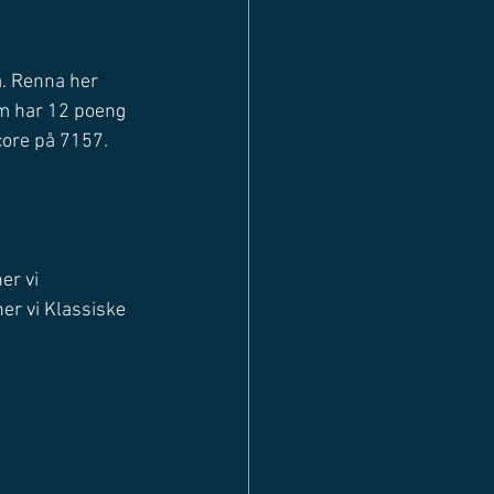
a. Renna her 
om har 12 poeng 
core på 7157.
er vi 
er vi Klassiske 