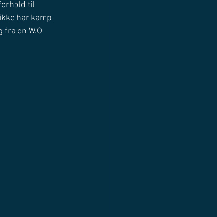
forhold til 
t ikke har kamp 
g fra en W.O 