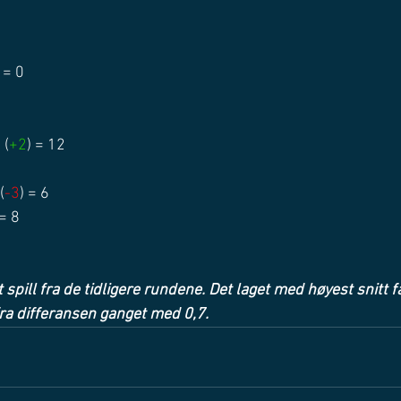
 = 0
1
 (
+2
) = 12
(
-3
) = 6
 = 8
t spill fra de tidligere rundene. Det laget med høyest snitt f
fra differansen ganget med 0,7.