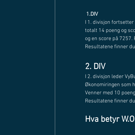
1.DIV
I 1. divisjon fortsett
totalt 14 poeng og sc
og en score på 7257. 
Resultatene finner du
2. DIV
I 2. divisjon leder V
Økonomiringen som har
Venner med 10 poeng,
Resultatene finner du
Hva betyr W.O