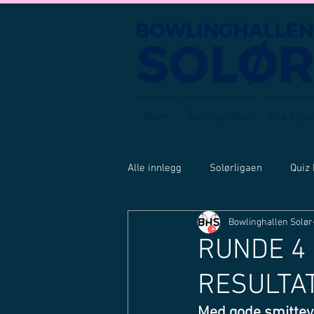
Hjem
Åpningstider
Hva skjer
Alle innlegg
Solørligaen
Quiz
Bowlinghallen Solør
RUNDE 4 
RESULTAT
Med gode smitteve