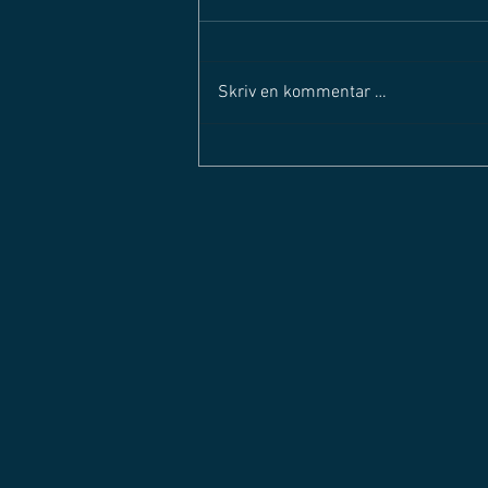
Skriv en kommentar …
SOLØRLIGAEN STARTER OPP
IGJEN - Mandag 29. august