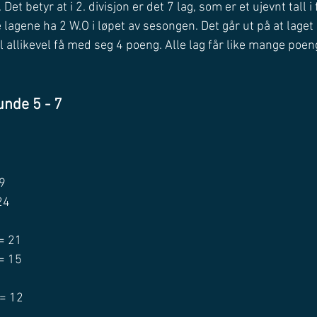
Det betyr at i 2. divisjon er det 7 lag, som er et ujevnt tall i 
e lagene ha 2 W.O i løpet av sesongen. Det går ut på at lage
 allikevel få med seg 4 poeng. Alle lag får like mange poen
unde 5 - 7
 9
24
 = 21
 = 15
 = 12