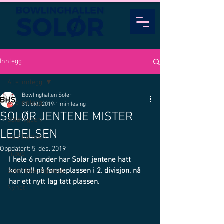
Innlegg
Alle innlegg
Bowlinghallen Solør
Alle innlegg
31. okt. 2019
1 min lesing
SOLØR JENTENE MISTER
Solørligaen
LEDELSEN
Quiz Kampen
Oppdatert:
5. des. 2019
Tilbud
I hele 6 runder har Solør jentene hatt 
kontroll på førsteplassen i 2. divisjon, nå 
Solør Bowlingklubb
har ett nytt lag tatt plassen.
Nyhet