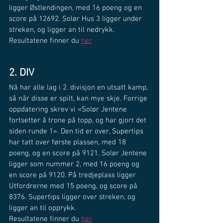
ligger Østlendingen, med 16 poeng og en 
score på 12692. Solør Hus 3 ligger under 
streken, og ligger an til nedrykk. 
Resultatene finner du 
her
2. DIV
Nå har alle lag i 2. divisjon en utsatt kamp, 
så når disse er spilt, kan mye skje. Forrige 
oppdatering skrev vi «Solør Jentene 
fortsetter å trone på topp, og har gjort det 
siden runde 1». Den tid er over, Supertips 
har tatt over første plassen, med 18 
poeng, og en score på 9121. Solør Jentene 
ligger som nummer 2, med 16 poeng og 
en score på 9120. På tredjeplass ligger 
Utfordrerne med 15 poeng, og score på 
8376. Supertips ligger over streken, og 
ligger an til opprykk.
Resultatene finner du 
her