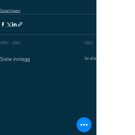
Solørligaen
Se alle
Siste innlegg