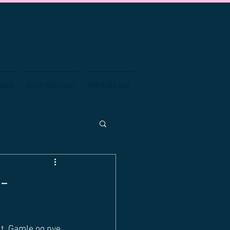
lubb
Quiz-Kampen
Kontakt oss
-
st. Gamle og nye 