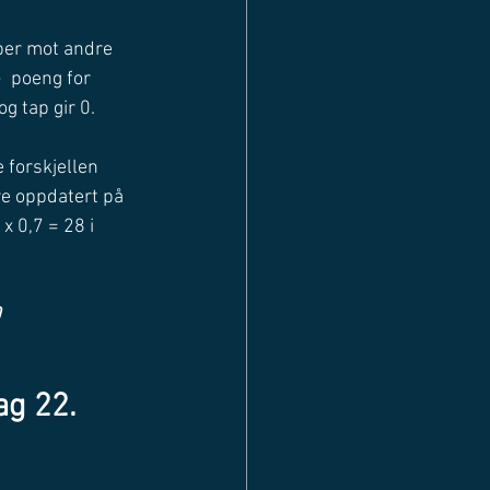
mper mot andre 
  poeng for 
g tap gir 0. 
 forskjellen 
re oppdatert på 
x 0,7 = 28 i 
0
g 22. 