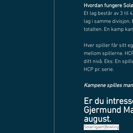
Hvordan fungere Solø
Et lag består av 3 til 
lag i samme divisjon. 
totalten. En kamp kan 
Hver spiller får sitt 
mellom spillerne. HCP
ditt nivå. Eks: En spil
HCP pr. serie. 
Kampene spilles mand
Er du intresse
Gjermund Mat
august. 
Solørligaen
Bowling