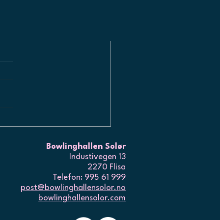
Bowlinghallen Solør
Industivegen 13
2270 Flisa
Telefon: 995 61 999
post@bowlinghallensolor.no
bowlinghallensolor.com