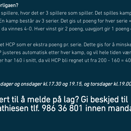
rligaen?
4 spillere, hvor det er 3 spillere som spiller. Det spilles ka
En kamp består av 3 serier. Det gis ut poeng for hver serie +
da vinnes 4-0. Hver vinst gir 2 poeng, uavgjort gir 1 poeng o
eget HCP som er ekstra poeng pr. serie. Dette gis for å minske
 justeres automatisk etter hver kamp, og vil hele tiden væ
ler har 160 i snitt, da vil HCP bli regnet ut fra 200 - 160 = 40 
ager og onsdager kl.17.30 og 19.15, og torsdager kl.19.0
rt til å melde på lag? Gi beskjed til 
hiesen tlf. 986 36 801 innen manda