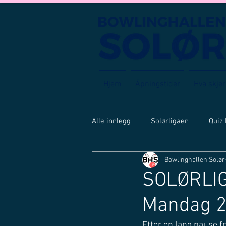
Hjem
Åpningstider
Hva skjer
Alle innlegg
Solørligaen
Quiz
Bowlinghallen Solør
SOLØRLIG
Mandag 2
Etter en lang pause fr