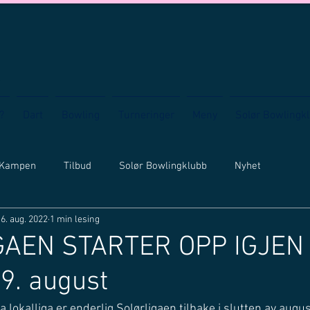
?
Dart
Bowling
Turneringer
Meny
Solør Bowlingk
 Kampen
Tilbud
Solør Bowlingklubb
Nyhet
6. aug. 2022
1 min lesing
AEN STARTER OPP IGJEN 
9. august
a lokalliga er enderlig Solørligaen tilbake i slutten av augu