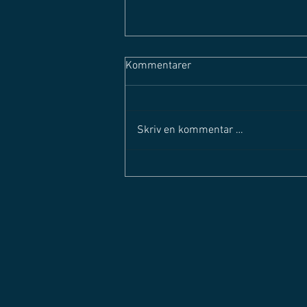
Kommentarer
Skriv en kommentar …
SOLØR HUS FORSVARER
TITTELEN - solørligaen