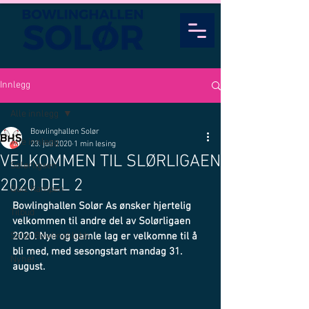
Innlegg
Alle innlegg
Bowlinghallen Solør
Alle innlegg
23. juli 2020
1 min lesing
VELKOMMEN TIL SLØRLIGAEN
Solørligaen
2020 DEL 2
Quiz Kampen
Bowlinghallen Solør As ønsker hjertelig 
Tilbud
velkommen til andre del av Solørligaen 
Solør Bowlingklubb
2020. Nye og gamle lag er velkomne til å 
bli med, med sesongstart mandag 31. 
Nyhet
august.