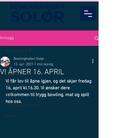
Innlegg
Alle innlegg
Bowlinghallen Solør
Alle innlegg
13. apr. 2021
1 min lesing
VI ÅPNER 16. APRIL
Solørligaen
Vi får lov til åpne igjen, og det skjer fredag 
Quiz Kampen
16, april kl.16.30. Vi ønsker dere 
velkommen til trygg bowling, mat og spill 
Tilbud
hos oss. 
Solør Bowlingklubb
Nyhet