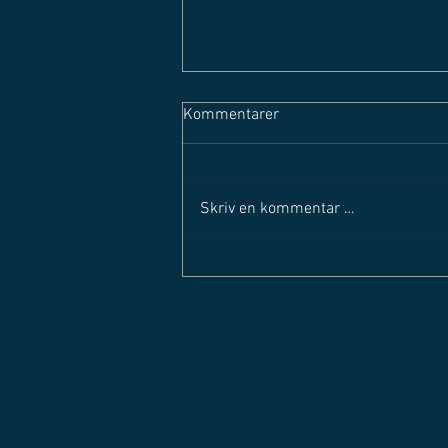
Kommentarer
Skriv en kommentar …
SOLØRLIGAEN STARTER OPP
IGJEN - Mandag 29. august