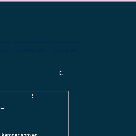
lubb
Quiz-Kampen
Kontakt oss
-
re kamper som er 