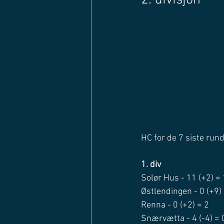
2. divisjon
HC for de 7 siste run
1. div
Solør Hus - 11 (+2) =
Østlendingen - 0 (+9)
Renna - 0 (+2) = 2
Snærvætta - 4 (-4) = 