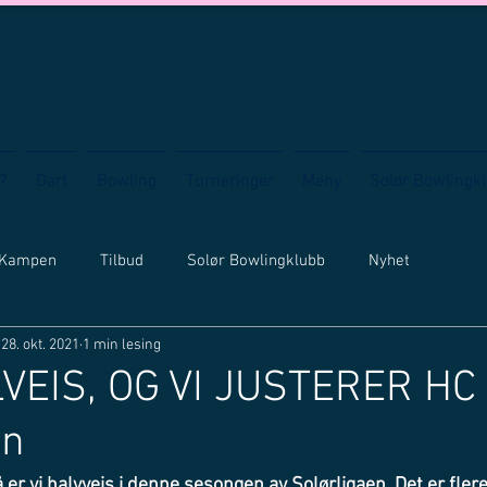
?
Dart
Bowling
Turneringer
Meny
Solør Bowlingk
 Kampen
Tilbud
Solør Bowlingklubb
Nyhet
28. okt. 2021
1 min lesing
LVEIS, OG VI JUSTERER HC 
en
å er vi halvveis i denne sesongen av Solørligaen. Det er fle