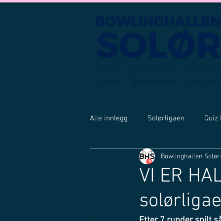
Hjem
Åpningstider
Hva skjer
Alle innlegg
Solørligaen
Quiz
Bowlinghallen Solør
VI ER HA
solørliga
Etter 7 runder spilt s