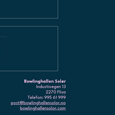
PNER OPP IGJEN
Bowlinghallen Solør
Industivegen 13
2270 Flisa
Telefon: 995 61 999
post@bowlinghallensolor.no
bowlinghallensolor.com