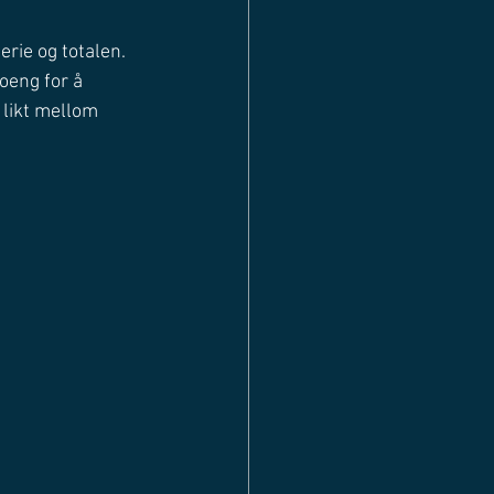
rie og totalen. 
oeng for å 
 likt mellom 