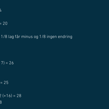
4
4
 = 20
, 1/8 lag får minus og 1/8 ingen endring
17) = 26
0
 = 25
2 (+16) = 28
18