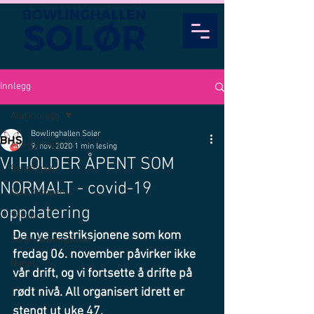
Innlegg
Alle innlegg
Bowlinghallen Solør
Alle innlegg
9. nov. 2020
1 min lesing
VI HOLDER ÅPENT SOM
Solørligaen
NORMALT - covid-19
Quiz Kampen
oppdatering
Tilbud
De nye restriksjonene som kom 
Solør Bowlingklubb
fredag 06. november påvirker ikke 
Nyhet
vår drift, og vi fortsette å drifte på 
rødt nivå. All organisert idrett er 
stengt ut uke 47.