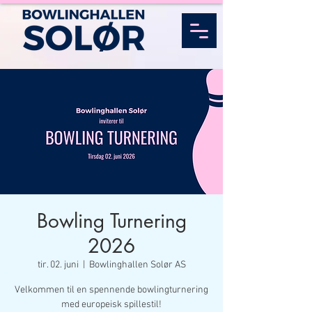
Bowling Turnering
2026
tir. 02. juni
  |  
Bowlinghallen Solør AS
Velkommen til en spennende bowlingturnering
med europeisk spillestil!