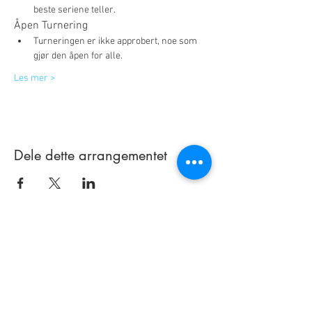
beste seriene teller.
Åpen Turnering
Turneringen er ikke approbert, noe som 
gjør den åpen for alle.
Les mer >
Dele dette arrangementet
Bowlinghallen Solør
Industivegen 13
2270 Flisa
Telefon:
995 61 999
post@bowlinghallensolor.no
bowlinghallensolor.com