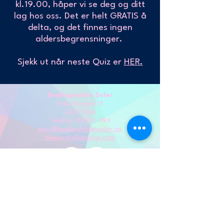
kl.19.00, håper vi se deg og ditt
lag hos oss. Det er helt GRATIS å
delta, og det finnes ingen
aldersbegrensninger.
Sjekk ut når neste Quiz er
HER.
Bowlinghallen Solør
Industivegen 13
2270 Flisa
Telefon:
995 61 999
post@bowlinghallensolor.no
bowlinghallensolor.com
© Bowlinghallen Solør AS