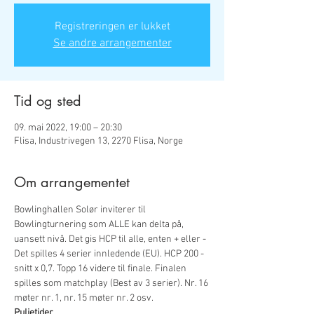
Registreringen er lukket
Se andre arrangementer
Tid og sted
09. mai 2022, 19:00 – 20:30
Flisa, Industrivegen 13, 2270 Flisa, Norge
Om arrangementet
Bowlinghallen Solør inviterer til 
Bowlingturnering som ALLE kan delta på, 
uansett nivå. Det gis HCP til alle, enten + eller -
Det spilles 4 serier innledende (EU). HCP 200 - 
snitt x 0,7. Topp 16 videre til finale. Finalen 
spilles som matchplay (Best av 3 serier). Nr. 16 
møter nr. 1, nr. 15 møter nr. 2 osv. 
Puljetider