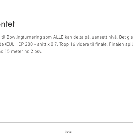
ntet
 til Bowlingturnering som ALLE kan delta på, uansett nivå. Det gis H
e (EU). HCP 200 - snitt x 0,7. Topp 16 videre til finale. Finalen sp
nr. 15 møter nr. 2 osv. 
Pris