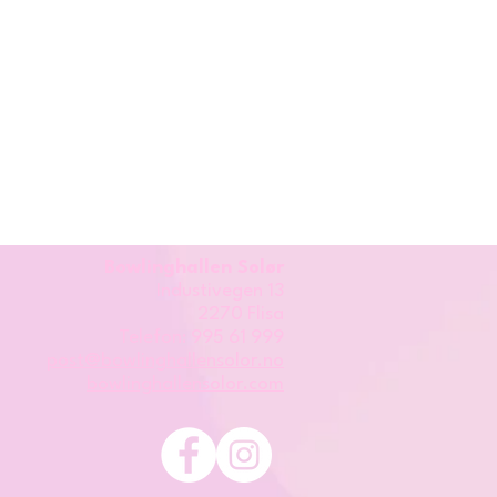
Bowlinghallen Solør
Industivegen 13
2270 Flisa
Telefon: 995 61 999
post@bowlinghallensolor.no
bowlinghallensolor.com