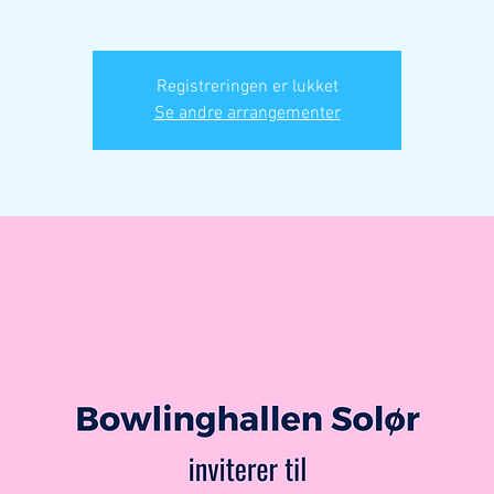
Registreringen er lukket
Se andre arrangementer