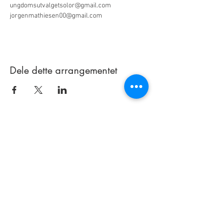
ungdomsutvalgetsolor@gmail.com

jorgenmathiesen00@gmail.com 
Dele dette arrangementet
Bowlinghallen Solør
Industivegen 13
2270 Flisa
Telefon:
995 61 999
post@bowlinghallensolor.no
bowlinghallensolor.com
© Bowlinghallen Solør AS