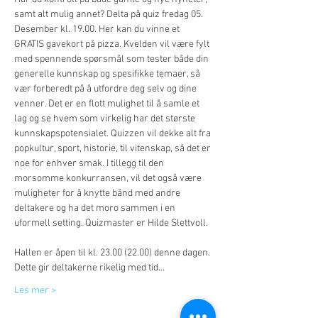
samt alt mulig annet? Delta på quiz fredag 05. 
Desember kl. 19.00. Her kan du vinne et 
GRATIS gavekort på pizza. Kvelden vil være fylt 
med spennende spørsmål som tester både din 
generelle kunnskap og spesifikke temaer, så 
vær forberedt på å utfordre deg selv og dine 
venner. Det er en flott mulighet til å samle et 
lag og se hvem som virkelig har det største 
kunnskapspotensialet. Quizzen vil dekke alt fra 
popkultur, sport, historie, til vitenskap, så det er 
noe for enhver smak. I tillegg til den 
morsomme konkurransen, vil det også være 
muligheter for å knytte bånd med andre 
deltakere og ha det moro sammen i en 
uformell setting. Quizmaster er Hilde Slettvoll. 
Hallen er åpen til kl. 23.00 (22.00) denne dagen. 
Dette gir deltakerne rikelig med tid…
Les mer >