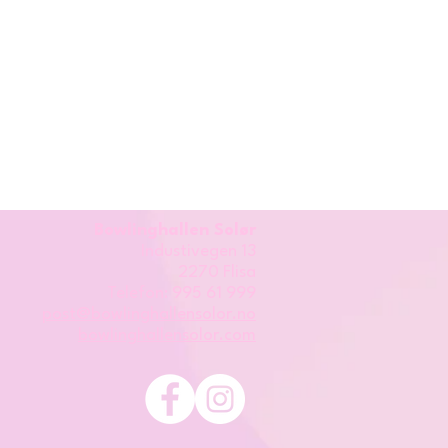
Bowlinghallen Solør
Industivegen 13
2270 Flisa
Telefon: 995 61 999
post@bowlinghallensolor.no
bowlinghallensolor.com