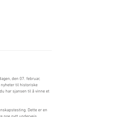
gen, den 07. februar, 
nyheter til historiske 
u har sjansen til å vinne et 
nnskapstesting. Dette er en 
re noe nytt underveis.