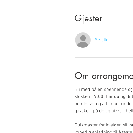
Gjester
Se alle
Om arrangeme
Bli med på en spennende og 
klokken 19.00! Har du og ditt
hendelser og alt annet under
gavekort på deilig pizza - he
Quizmaster for kvelden vil væ
ypperlig anledning til å test