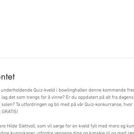
ntet
underholdende Quiz-kveld i bowlinghallen denne kommende freda
 lag det som trengs for å vinne? Er du oppdatert på alt fra dagens 
 solen? Ta utfordringen og bli med på vår Quiz-konkurranse, hvor d
lt GRATIS!
re Hilde Slettvoll, som vil sørge for en kveld fylt med moro og ku
e dine kunnskaper, utfordre vennene dine og kanskje til og med læ