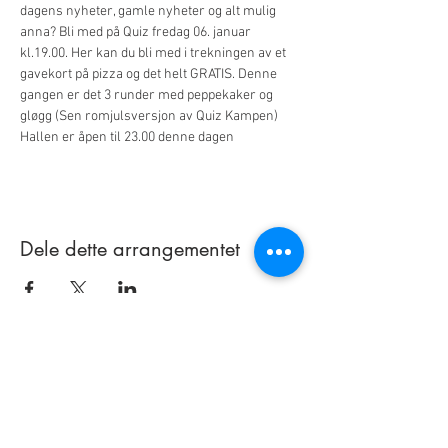
dagens nyheter, gamle nyheter og alt mulig 
anna? Bli med på Quiz fredag 06. januar 
kl.19.00. Her kan du bli med i trekningen av et 
gavekort på pizza og det helt GRATIS. Denne 
gangen er det 3 runder med peppekaker og 
gløgg (Sen romjulsversjon av Quiz Kampen)
Hallen er åpen til 23.00 denne dagen
Dele dette arrangementet
Bowlinghallen Solør
Industivegen 13
2270 Flisa
Telefon:
995 61 999
post@bowlinghallensolor.no