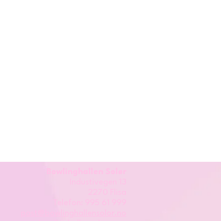
Bowlinghallen Solør
Industivegen 13
2270 Flisa
Telefon: 995 61 999
post@bowlinghallensolor.no