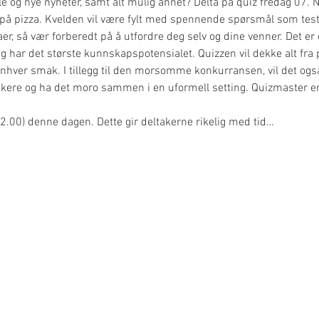
e og nye nyheter, samt alt mulig annet? Delta på quiz fredag 07. 
på pizza. Kvelden vil være fylt med spennende spørsmål som test
, så vær forberedt på å utfordre deg selv og dine venner. Det er e
 har det største kunnskapspotensialet. Quizzen vil dekke alt fra pop
 enhver smak. I tillegg til den morsomme konkurransen, vil det ogs
ere og ha det moro sammen i en uformell setting. Quizmaster er H
(22.00) denne dagen. Dette gir deltakerne rikelig med tid…