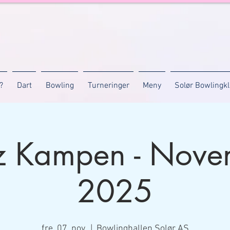
?
Dart
Bowling
Turneringer
Meny
Solør Bowlingk
z Kampen - Nove
2025
fre. 07. nov.
  |  
Bowlinghallen Solør AS