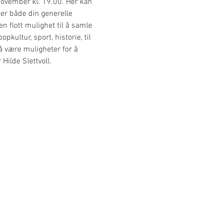
November kl. 19.00. Her kan 
er både din generelle 
n flott mulighet til å samle 
kultur, sport, historie, til 
å være muligheter for å 
ilde Slettvoll. 