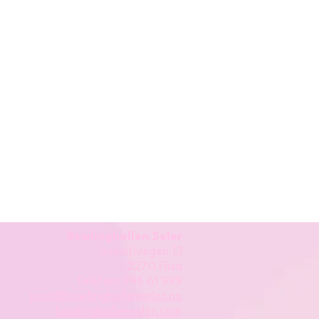
Bowlinghallen Solør
Industivegen 13
2270 Flisa
Telefon: 995 61 999
post@bowlinghallensolor.no
bowlinghallensolor.com