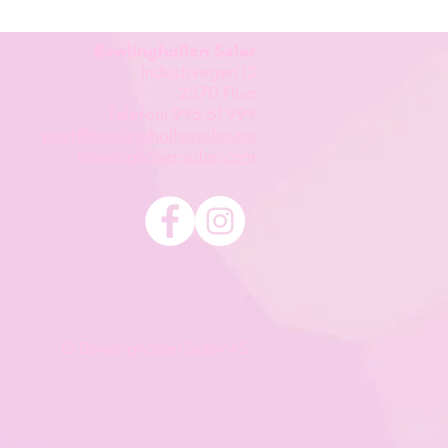
Bowlinghallen Solør
Industivegen 13
2270 Flisa
Telefon: 995 61 999
post@bowlinghallensolor.no
bowlinghallensolor.com
© Bowlinghallen Solør AS