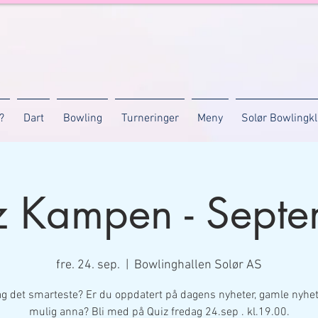
?
Dart
Bowling
Turneringer
Meny
Solør Bowlingk
z Kampen - Septe
fre. 24. sep.
  |  
Bowlinghallen Solør AS
lag det smarteste? Er du oppdatert på dagens nyheter, gamle nyhet
mulig anna? Bli med på Quiz fredag 24.sep . kl.19.00.