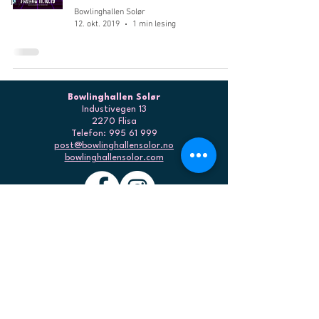
Nyhet
Bowlinghallen Solør
12. okt. 2019
1 min lesing
Bowlinghallen Solør
Industivegen 13
2270 Flisa
Telefon:
995 61 999
post@bowlinghallensolor.no
bowlinghallensolor.com
© Bowlinghallen Solør AS