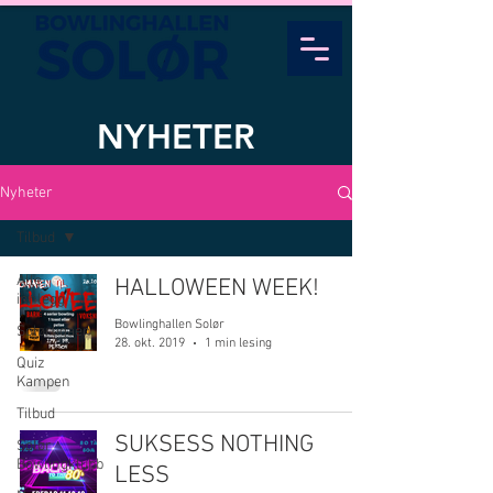
NYHETER
Nyheter
Tilbud
Alle
HALLOWEEN WEEK!
innlegg
Bowlinghallen Solør
Solørligaen
28. okt. 2019
1 min lesing
Quiz
Kampen
Tilbud
SUKSESS NOTHING
Solør
Bowlingklubb
LESS