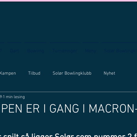
?
Dart
Bowling
Turneringer
Meny
Solør Bowlingk
 Kampen
Tilbud
Solør Bowlingklubb
Nyhet
19
1 min lesing
EN ER I GANG I MACRON