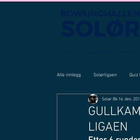
Hjem
Åpningstider
Hva skjer
Alle innlegg
Solørligaen
Quiz
Solør Bk
16. des. 20
GULLKAMP
LIGAEN