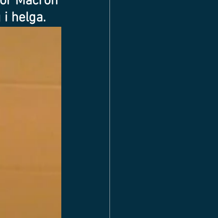
for Macron 
i helga.