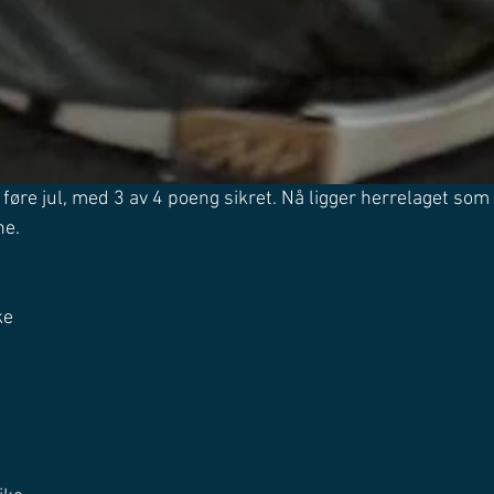
a føre jul, med 3 av 4 poeng sikret. Nå ligger herrelaget so
e. 
ke