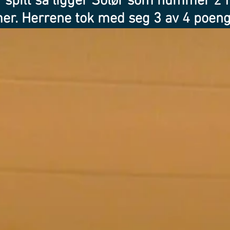
r spilt så ligger Solør som nummer 2 
er. Herrene tok med seg 3 av 4 poeng 