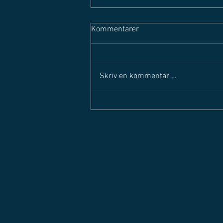
Kommentarer
Skriv en kommentar …
SOLØRLIGAEN STARTER OPP
IGJEN - Mandag 29. august