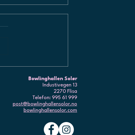
PNER OPP IGJEN
Bowlinghallen Solør
Industivegen 13
2270 Flisa
Telefon: 995 61 999
post@bowlinghallensolor.no
bowlinghallensolor.com