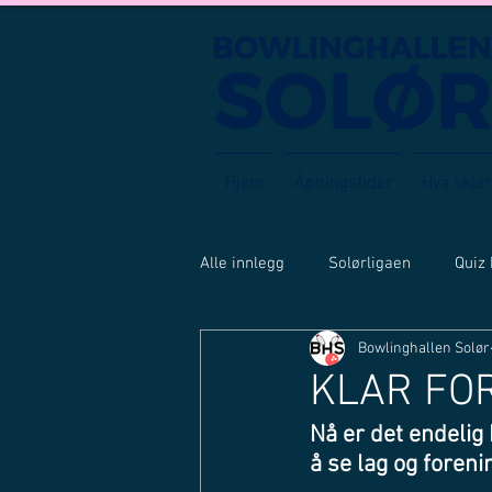
Hjem
Åpningstider
Hva skjer
Alle innlegg
Solørligaen
Quiz
Bowlinghallen Solør
KLAR FO
Nå er det endelig 
å se lag og foren