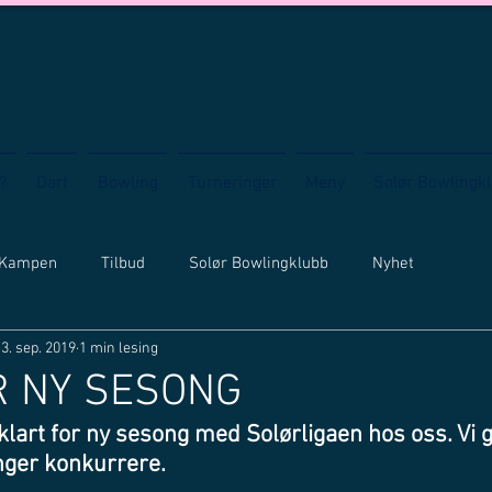
?
Dart
Bowling
Turneringer
Meny
Solør Bowlingk
 Kampen
Tilbud
Solør Bowlingklubb
Nyhet
3. sep. 2019
1 min lesing
R NY SESONG
klart for ny sesong med Solørligaen hos oss. Vi gl
inger konkurrere.