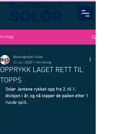
Innlegg
Alle innlegg
Bowlinghallen Solør
Alle innlegg
22. jan. 2020
1 min lesing
OPPRYKK LAGET RETT TIL
Solørligaen
TOPPS
Quiz Kampen
Solør Jentene rykket opp fra 2. til 1. 
Tilbud
divisjon i år, og nå topper de pallen etter 1 
Solør Bowlingklubb
runde spilt.
Nyhet