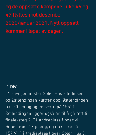
og de oppsatte kampene i uke 46 og 
47 flyttes mot desember 
2020/januar 2021. Nytt oppsett 
kommer i løpet av dagen.
1.DIV
I 1. divisjon mister Solør Hus 3 ledelsen, 
og Østlendingen klatrer opp. Østlendingen 
har 20 poeng og en score på 15511. 
Østlendingen ligger også an til å gå rett til 
finale-steg 2. På andreplass finner vi 
Renna med 18 poeng, og en score på 
15794. På tredjeplass ligger Solør Hus 3, 