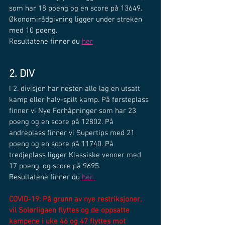
som har 18 poeng og en score på 13649. 
Økonomirådgivning ligger under streken 
med 10 poeng.
Resultatene finner du 
her
2. DIV
I 2. divisjon har nesten alle lag en utsatt 
kamp eller halv-spilt kamp. På førsteplass 
finner vi Nye Forhåpninger som har 23 
poeng og en score på 12802. På 
andreplass finner vi Supertips med 21 
poeng og en score på 11740. På 
tredjeplass ligger Klassiske venner med 
17 poeng, og score på 9695.
Resultatene finner du 
her 
COVID-19: På grunn av nye restriksjoner, 
vil Solørligaen flyttes og de oppsatte 
kampene i uke 46 og 47 flyttes mot 