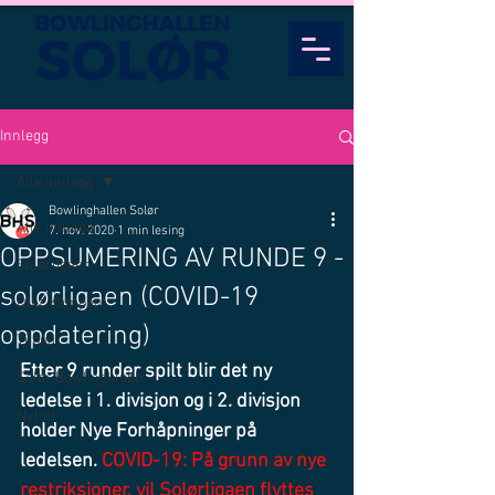
Innlegg
Alle innlegg
Bowlinghallen Solør
Alle innlegg
7. nov. 2020
1 min lesing
OPPSUMERING AV RUNDE 9 -
Solørligaen
solørligaen (COVID-19
Quiz Kampen
oppdatering)
Tilbud
Etter 9 runder spilt blir det ny 
Solør Bowlingklubb
ledelse i 1. divisjon og i 2. divisjon 
Nyhet
holder Nye Forhåpninger på 
ledelsen. 
COVID-19: På grunn av nye 
restriksjoner, vil Solørligaen flyttes 