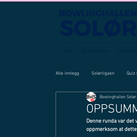
Hjem
Åpningstider
Hva skjer
Alle innlegg
Solørligaen
Quiz
Bowlinghallen Solør
OPPSUMM
Denne runda var det ve
oppmerksom at dette 