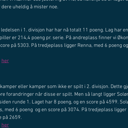
r dere uheldig å mister noe. 
edelsen i 1. divisjon har har nå totalt 11 poeng. Lag har en
spiller er 214,4 poeng pr. serie. På andreplass finner vi Øko
core på 5303. På tredjeplass ligger Renna, med 6 poeng og
 
her
amper eller kamper som ikke er spilt i 2. divisjon. Dette gjø
re forandringer når disse er spilt. Men så langt ligger Solø
 siden runde 1. Laget har 8 poeng, og en score på 4599. Solø
ps, med 6 poeng  og en score på 3074. På tredjeplass ligger
e på 2659. 
 
her