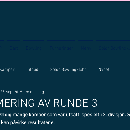
?
Dart
Bowling
Turneringer
Meny
Solør Bowlingk
 Kampen
Tilbud
Solør Bowlingklubb
Nyhet
27. sep. 2019
1 min lesing
ERING AV RUNDE 3
ldig mange kamper som var utsatt, spesielt i 2. divisjon. Så
kan påvirke resultatene. 