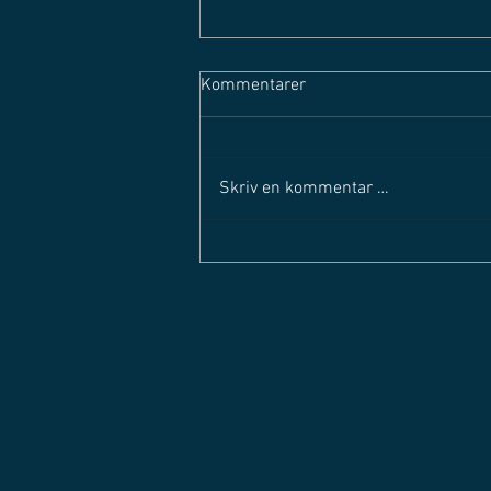
Kommentarer
Skriv en kommentar …
SOLØRLIGAEN STARTER OPP
IGJEN - Mandag 29. august