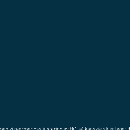
, men vi nærmer oss justering av HC, så kanskje så er laget di