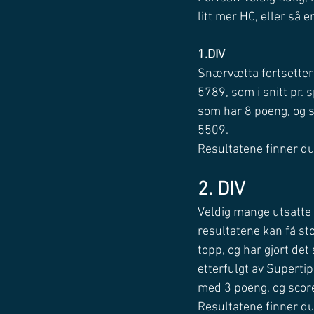
litt mer HC, eller så e
1.DIV
Snærvætta fortsetter l
5789, som i snitt pr. 
som har 8 poeng, og s
5509. 
Resultatene finner du
2. DIV
Veldig mange utsatte k
resultatene kan få sto
topp, og har gjort det
etterfulgt av Superti
med 3 poeng, og scor
Resultatene finner du