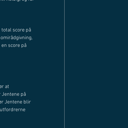
 total score på 
nomirådgivning, 
 en score på 
r at 
r Jentene på 
r Jentene blir 
 utfordrerne 