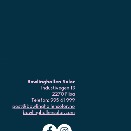
PNER OPP IGJEN
Bowlinghallen Solør
Industivegen 13
2270 Flisa
Telefon: 995 61 999
post@bowlinghallensolor.no
bowlinghallensolor.com