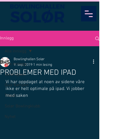
Innlegg
Alle innlegg
Bowlinghallen Solør
Alle innlegg
9. sep. 2019
1 min lesing
PROBLEMER MED IPAD
Solørligaen
Vi har oppdaget at noen av sidene våre 
Quiz Kampen
ikke er helt optimale på ipad. Vi jobber 
med saken
Tilbud
Solør Bowlingklubb
Nyhet