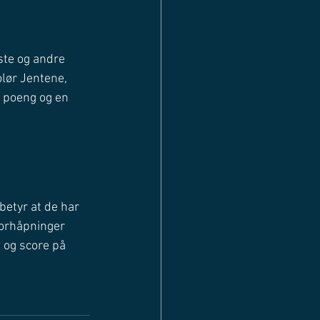
ste og andre 
lør Jentene, 
 poeng og en 
betyr at de har 
Forhåpninger 
 og score på 