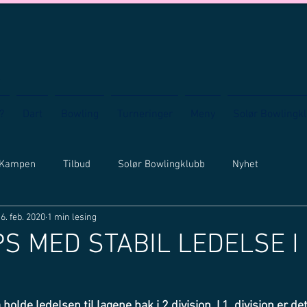
?
Dart
Bowling
Turneringer
Meny
Solør Bowlingk
 Kampen
Tilbud
Solør Bowlingklubb
Nyhet
6. feb. 2020
1 min lesing
S MED STABIL LEDELSE I 
holde ledelsen til lagene bak i 2 divisjon. I 1. divisjon er det