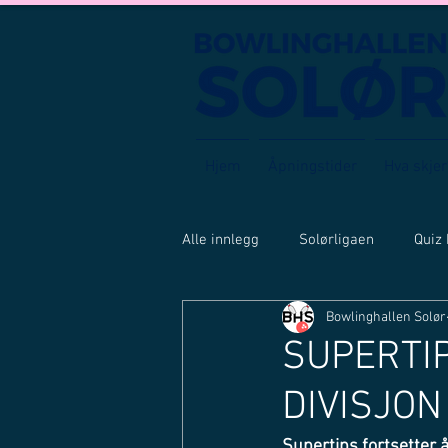
Hjem
Åpningstider
Hva skjer
Alle innlegg
Solørligaen
Quiz
Bowlinghallen Solør
SUPERTIP
DIVISJON
Supertips fortsetter å 