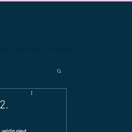
lubb
Quiz-Kampen
Kontakt oss
2.
 veldig gjevt. 