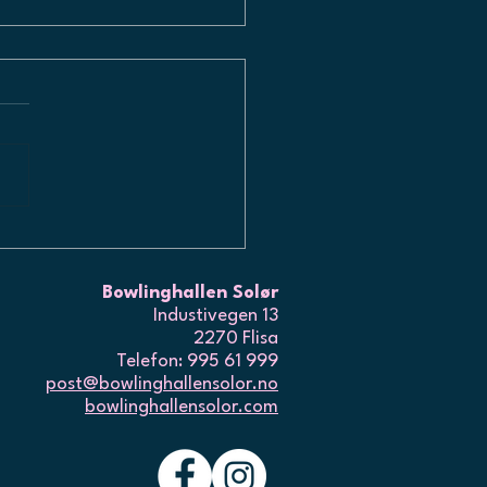
EDELSE I BEGGE
SJONENE - solørligaen
Bowlinghallen Solør
Industivegen 13
2270 Flisa
Telefon: 995 61 999
post@bowlinghallensolor.no
bowlinghallensolor.com