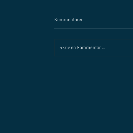
Kommentarer
Skriv en kommentar …
SOLØRLIGAEN STARTER OPP
IGJEN - Mandag 29. august