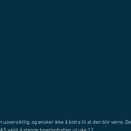
uoversiktlig, og ønsker ikke å bidra til at den blir verre. De
 AS valgt å stenge bowlinghallen ut uke 12. 