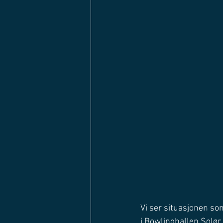
Vi ser situasjonen som 
i Bowlinghallen Solør