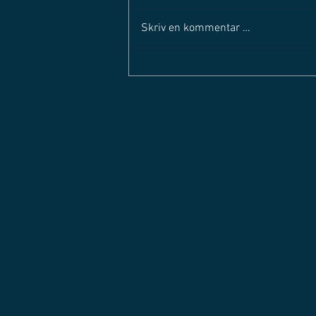
Skriv en kommentar …
SOLØRLIGAEN STARTER OPP
IGJEN - Mandag 29. august