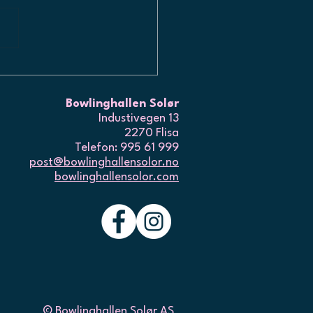
PNER OPP IGJEN
Bowlinghallen Solør
Industivegen 13
2270 Flisa
Telefon: 995 61 999
post@bowlinghallensolor.no
bowlinghallensolor.com
© Bowlinghallen Solør AS