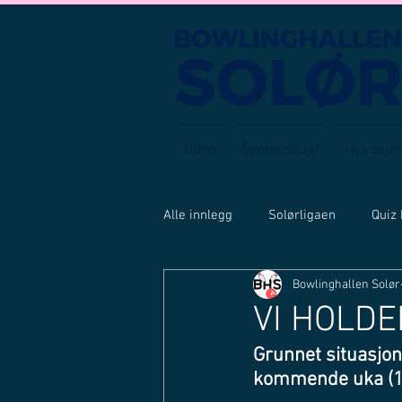
Hjem
Åpningstider
Hva skjer
Alle innlegg
Solørligaen
Quiz
Bowlinghallen Solør
VI HOLDE
Grunnet situasjone
kommende uka (12)