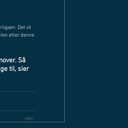
ligaen. Det vil 
isten etter denne 
mover. Så 
e til, sier 