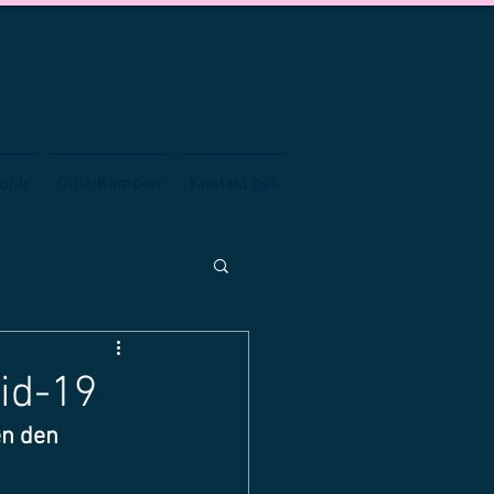
lubb
Quiz-Kampen
Kontakt oss
id-19
en den 