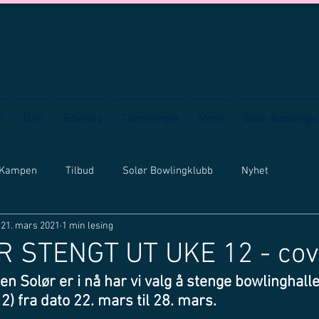
?
Dart
Bowling
Turneringer
Meny
Solør Bowlingk
 Kampen
Tilbud
Solør Bowlingklubb
Nyhet
21. mars 2021
1 min lesing
R STENGT UT UKE 12 - cov
n Solør er i nå har vi valg å stenge bowlinghall
 fra dato 22. mars til 28. mars.  